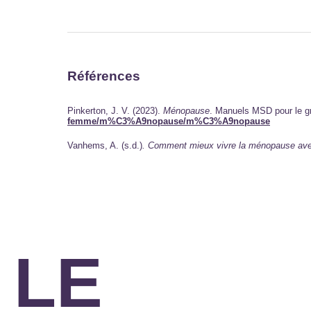
Références
Pinkerton, J. V. (2023).
Ménopause
. Manuels MSD pour le g
femme/m%C3%A9nopause/m%C3%A9nopause
Vanhems, A. (s.d.)
. Comment mieux vivre la ménopause avec
LE