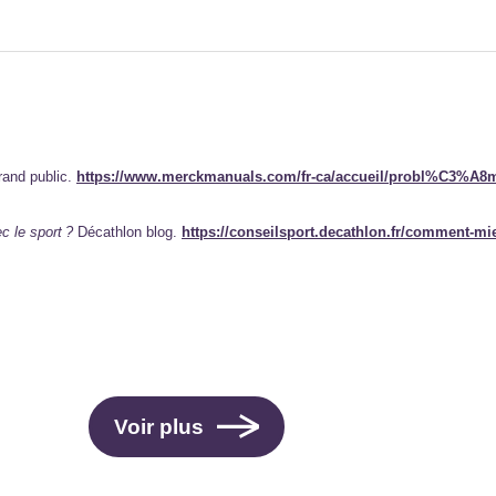
rand public.
https://www.merckmanuals.com/fr-ca/accueil/probl%C3%A8
 le sport ?
Décathlon blog.
https://conseilsport.decathlon.fr/comment-mi
Voir plus