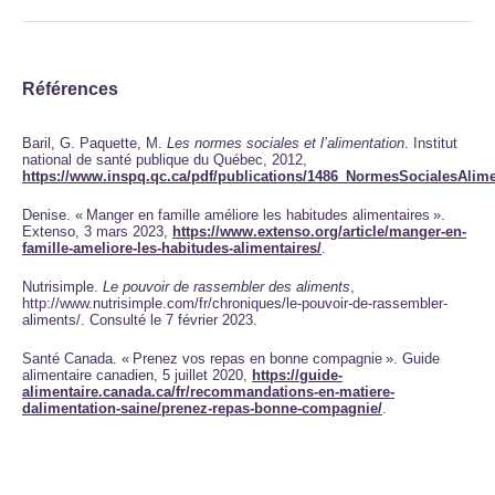
Références
Baril, G. Paquette, M.
Les normes sociales et l’alimentation
. Institut
national de santé publique du Québec, 2012,
https://www.inspq.qc.ca/pdf/publications/1486_NormesSocialesAlime
Denise. « Manger en famille améliore les habitudes alimentaires ».
Extenso, 3 mars 2023,
https://www.extenso.org/article/manger-en-
famille-ameliore-les-habitudes-alimentaires/
.
Nutrisimple.
Le pouvoir de rassembler des aliments
,
http://www.nutrisimple.com/fr/chroniques/le-pouvoir-de-rassembler-
aliments/. Consulté le 7 février 2023.
Santé Canada. « Prenez vos repas en bonne compagnie ». Guide
alimentaire canadien, 5 juillet 2020,
https://guide-
alimentaire.canada.ca/fr/recommandations-en-matiere-
dalimentation-saine/prenez-repas-bonne-compagnie/
.