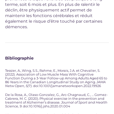
terme, soit 6 mois et plus. En plus de ralentir le
déclin, être physiquement actif permet de
maintenir les fonctions cérébrales et réduit
également le risque d’être touché par certaines
démences.
Bibliographie
Tessier, A., Wing, S.S., Rahme, E., Morais, J.A. et Chevalier, S.
(2022).
Association of Low Muscle Mass With Cognitive
Function During a 3-Year Follow-up Among Adults Aged 65 to
86 Years in the Canadian Longitudinal Study on Aging.
JAMA
Netw Open, 5(7)
. doi:10.1001/jamanetworkopen.2022.19926
De la Rosa, A., Olaso-Gonzalez, G., Arc-Chagnaud, C., …
Gomez-
Cabrera, M. C. (2020). Physical exercise in the prevention and
treatment of Alzheimer’s disease
. Journal of Sport and Health
Science, 9.
doi:10.1016/j.jshs.2020.01.004