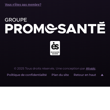
Vous n’êtes pas membre?
© 2025 Tous droits réservés. Une conception par
Atypic
.
Politique de confidentialité
Plan du site
Retour en haut