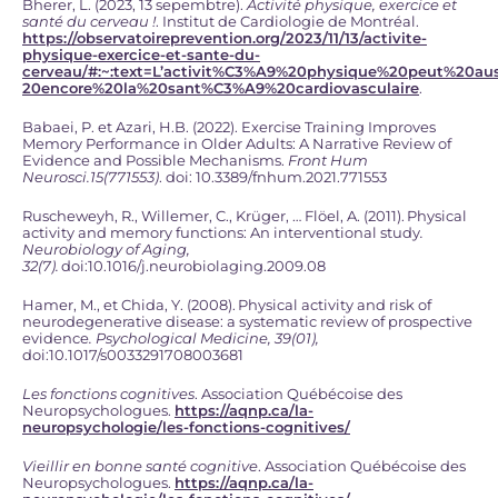
Bherer, L. (2023, 13 sepembtre).
Activité physique, exercice et
santé du cerveau !
. Institut de Cardiologie de Montréal.
https://observatoireprevention.org/2023/11/13/activite-
physique-exercice-et-sante-du-
cerveau/#:~:text=L’activit%C3%A9%20physique%20peut%20aus
20encore%20la%20sant%C3%A9%20cardiovasculaire
.
Babaei, P. et Azari, H.B. (2022).
Exercise Training Improves
Memory Performance in Older Adults: A Narrative Review of
Evidence and Possible Mechanisms.
Front Hum
Neurosci.15(771553)
. doi: 10.3389/fnhum.2021.771553
Ruscheweyh, R., Willemer, C., Krüger, … Flöel, A. (2011). Physical
activity and memory functions: An interventional study
.
Neurobiology of Aging,
32(7).
doi:10.1016/j.neurobiolaging.2009.08
Hamer, M., et Chida, Y. (2008). Physical activity and risk of
neurodegenerative disease: a systematic review of prospective
evidence
.
Psychological Medicine, 39(01),
doi:10.1017/s0033291708003681
Les fonctions cognitives
. Association Québécoise des
Neuropsychologues.
https://aqnp.ca/la-
neuropsychologie/les-fonctions-cognitives/
Vieillir en bonne santé cognitive
. Association Québécoise des
Neuropsychologues.
https://aqnp.ca/la-